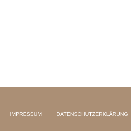
REFERENZEN
PARTNER
KONTAKT
IMPRESSUM
DATENSCHUTZ
Navigation schließen
IMPRESSUM
DATENSCHUTZERKLÄRUNG